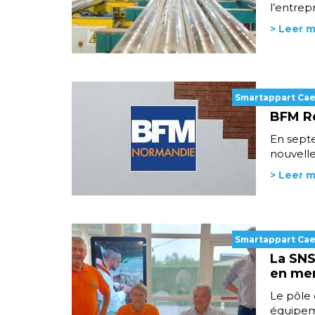
l’entrepr
> Leer 
Smartappart Ca
BFM R
En septe
nouvell
> Leer 
Smartappart Ca
La SNS
en me
Le pôle 
équipeme