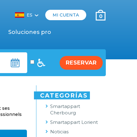
ES
MI CUENTA
0
‹
Soluciones pro
RESERVAR
CATEGORÍAS
Smartappart
t ses
Cherbourg
essionnels
Smartappart Lorient
Noticias