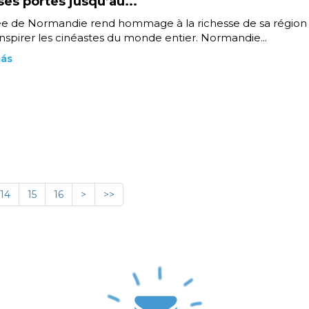
ses portes jusqu’au...
e de Normandie rend hommage à la richesse de sa région q
inspirer les cinéastes du monde entier. Normandie...
más
14
15
16
>
>>