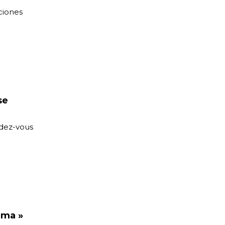
ciones
se
ndez-vous
éma »