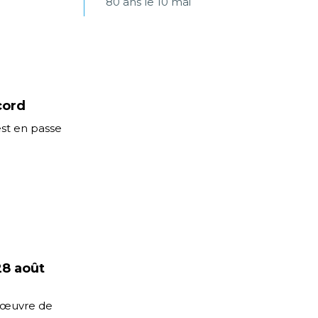
80 ans le 10 mai
cord
est en passe
28 août
d’œuvre de