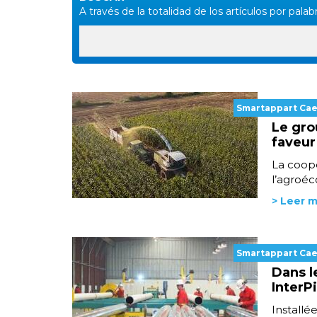
A través de la totalidad de los artículos por palabr
Smartappart Ca
Le gro
faveur
La coopé
l’agroéc
> Leer 
Smartappart Ca
Dans l
InterP
Installé