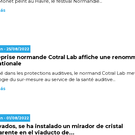
onet peint au Havre, le festival Normandie...
más
en
- 25/08/2022
eprise normande Cotral Lab affiche une renom
ationale
sé dans les protections auditives, le normand Cotral Lab met
gie du sur-mesure au service de la santé auditive...
más
en
- 01/08/2022
vados, se ha instalado un mirador de cristal
arente en el viaducto de...