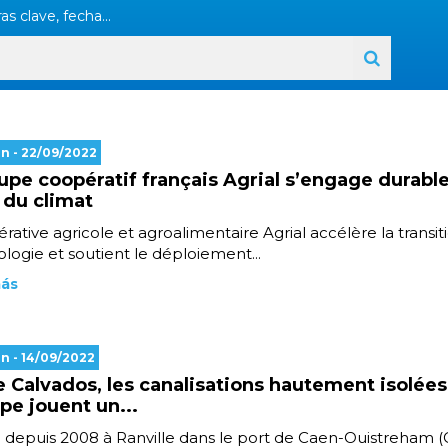
as clave, fecha...
en
- 22/09/2022
upe coopératif français Agrial s’engage durab
 du climat
rative agricole et agroalimentaire Agrial accélère la transit
ologie et soutient le déploiement...
más
en
- 14/09/2022
e Calvados, les canalisations hautement isolées
ipe jouent un...
e depuis 2008 à Ranville dans le port de Caen-Ouistreham (