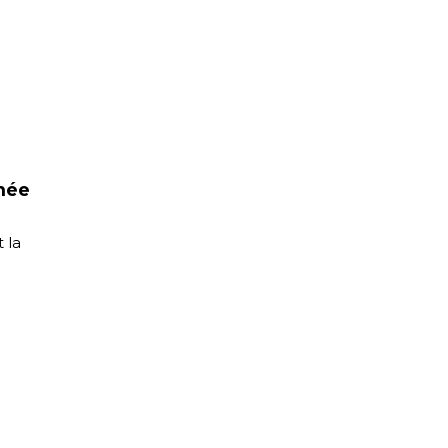
mée
 la