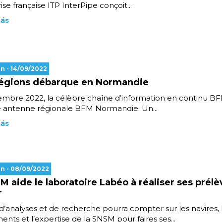
ise française ITP InterPipe conçoit...
más
en
- 14/09/2022
égions débarque en Normandie
mbre 2022, la célèbre chaîne d’information en continu BFM
e antenne régionale BFM Normandie. Un...
más
en
- 08/09/2022
M aide le laboratoire Labéo à réaliser ses pré
r
d’analyses et de recherche pourra compter sur les navires, 
nts et l’expertise de la SNSM pour faires ses...