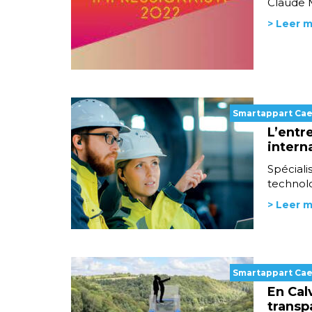
Claude M
> Leer 
Smartappart Ca
L’entr
intern
Spéciali
technolo
> Leer 
Smartappart Ca
En Cal
transp