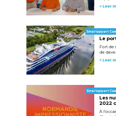
> Leer 
Smartappart Ca
Le por
Fort de 
de deveni
> Leer 
Smartappart Ca
Les nu
2022 cé
À l’occa