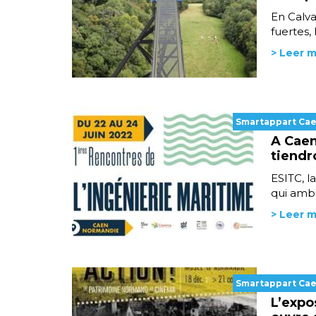
En Calva
fuertes,
> Leer 
Smartappart Ca
A Caen
tiendr
ESITC, l
qui ambi
> Leer 
Smartappart Ca
L’expo