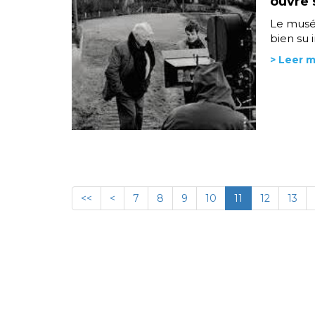
ouvre 
Le musé
bien su 
> Leer 
<<
<
7
8
9
10
11
12
13