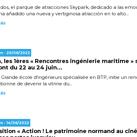
dos, el parque de atracciones Skypark, dedicado a las emo
 ha añadido una nueva y vertiginosa atracción en lo alto...
más
en
- 20/06/2022
, les 1ères « Rencontres ingénierie maritime » 
ont du 22 au 24 juin...
a Grande école d’ingénieurs spécialisée en BTP, initie un re
tionne de devenir la vitrine du...
más
en
- 14/06/2022
sition « Action ! Le patrimoine normand au cin