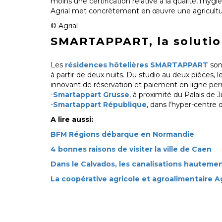
moins une certification relative à la qualité, l’hy
Agrial met concrètement en œuvre une agriculture
© Agrial
SMARTAPPART, la solution
Les
résidences hôtelières SMARTAPPART
sont
à partir de deux nuits. Du studio au deux pièces
innovant de réservation et paiement en ligne p
-
Smartappart Grusse
, à proximité du Palais de
-
Smartappart République
, dans l’hyper-centre 
A lire aussi:
BFM Régions débarque en Normandie
4 bonnes raisons de visiter la ville de Caen
Dans le Calvados, les canalisations hautement
La coopérative agricole et agroalimentaire A