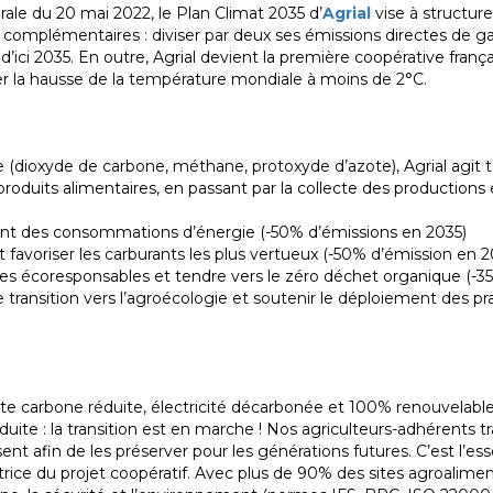
́rale du 20 mai 2022, le Plan Climat 2035 d’
Agrial
vise à structur
mplémentaires : diviser par deux ses émissions directes de gaz
ci 2035. En outre, Agrial devient la première coopérative françai
ter la hausse de la température mondiale à moins de 2°C.
e (dioxyde de carbone, méthane, protoxyde d’azote), Agrial agit 
 produits alimentaires, en passant par la collecte des productions 
ment des consommations d’énergie (-50% d’émissions en 2035)
t favoriser les carburants les plus vertueux (-50% d’émission en 2
es écoresponsables et tendre vers le zéro déchet organique (-3
e transition vers l’agroécologie et soutenir le déploiement des pr
 carbone réduite, électricité décarbonée et 100% renouvelable 
te : la transition est en marche ! Nos agriculteurs-adhérents trav
sent afin de les préserver pour les générations futures. C’est l
ctrice du projet coopératif. Avec plus de 90% des sites agroalimen