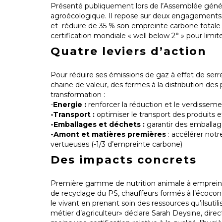
Présenté publiquement lors de l’Assemblée géne
agroécologique. Il repose sur deux engagements co
et réduire de 35 % son empreinte carbone totale d’i
certification mondiale « well below 2° » pour limi
Quatre leviers d’action
Pour réduire ses émissions de gaz à effet de serr
chaine de valeur, des fermes à la distribution des
transformation :
-
Energie :
renforcer la réduction et le verdisse
-Transport :
optimiser le transport des produits e
-Emballages et déchets :
garantir des emballag
-Amont et matières premières
: accélérer notr
vertueuses (-1/3 d’empreinte carbone)
Des impacts concrets
Première gamme de nutrition animale à empreinte
de recyclage du PS, chauffeurs formés à l’écocondui
le vivant en prenant soin des ressources qu’ilsutili
métier d’agriculteur» déclare Sarah Deysine, dire