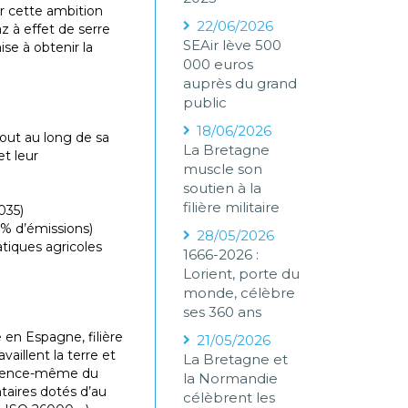
er cette ambition
22/06/2026
 à effet de serre
SEAir lève 500
se à obtenir la
000 euros
auprès du grand
public
18/06/2026
tout au long de sa
La Bretagne
et leur
muscle son
soutien à la
filière militaire
035)
5% d’émissions)
28/05/2026
atiques agricoles
1666-2026 :
Lorient, porte du
monde, célèbre
ses 360 ans
en Espagne, filière
21/05/2026
aillent la terre et
La Bretagne et
’essence-même du
la Normandie
taires dotés d’au
célèbrent les