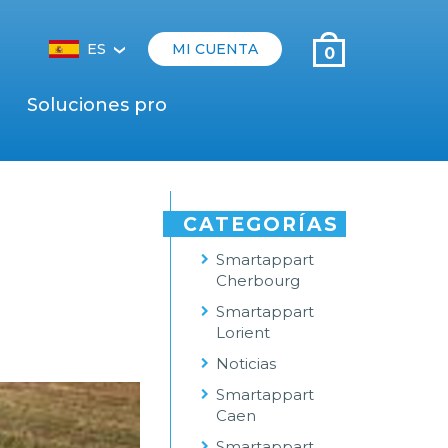
ES
MI CUENTA
0
‹
Soluciones pro
CATEGORÍAS
Smartappart
Cherbourg
Smartappart
Lorient
Noticias
Smartappart
Caen
Smartappart