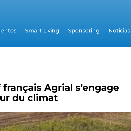
ientos
Smart Living
Sponsoring
Noticias
 français Agrial s’engage
ur du climat