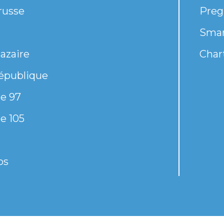
russe
Preg
Smar
azaire
Chart
épublique
e 97
e 105
os