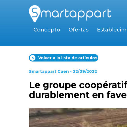
Concepto
Ofertas
Establecim
<
Volver a la lista de artículos
Smartappart Caen
- 22/09/2022
Le groupe coopératif
durablement en fave