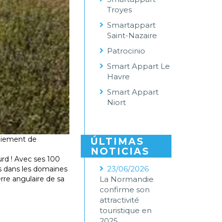
Troyes
Smartappart
Saint-Nazaire
Patrocinio
Smart Appart Le
Havre
Smart Appart
Niort
loiement de
ÚLTIMAS
NOTICIAS
urd ! Avec ses 100
23/06/2026
es dans les domaines
erre angulaire de sa
La Normandie
confirme son
attractivité
touristique en
2025