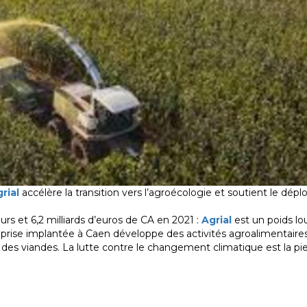
rial
accélère la transition vers l’agroécologie et soutient le dép
rs et 6,2 milliards d’euros de CA en 2021 :
Agrial
est un poids lo
reprise implantée à Caen développe des activités agroalimentair
 et des viandes. La lutte contre le changement climatique est la pi