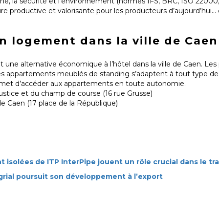
giène, la sécurité et l’environnement (normes IFS, BRC, ISO 22000,
 productive et valorisante pour les producteurs d’aujourd’hui…
 logement dans la ville de Caen
 une alternative économique à l’hôtel dans la ville de Caen. Les 
, les appartements meublés de standing s’adaptent à tout type de
ermet d’accéder aux appartements en toute autonomie.
 Justice et du champ de course (16 rue Grusse)
de Caen (17 place de la République)
 isolées de ITP InterPipe jouent un rôle crucial dans le t
grial poursuit son développement à l’export