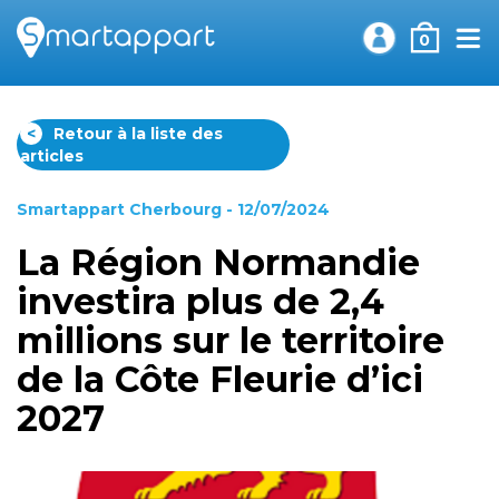
0
<
Retour à la liste des
articles
Smartappart Cherbourg
- 12/07/2024
La Région Normandie
investira plus de 2,4
millions sur le territoire
de la Côte Fleurie d’ici
2027