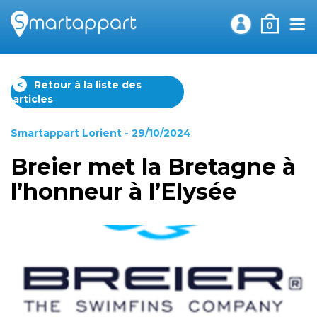
0
<
Retour à la liste des
articles
Smartappart Lorient
- 29/10/2024
Breier met la Bretagne à
l’honneur à l’Elysée