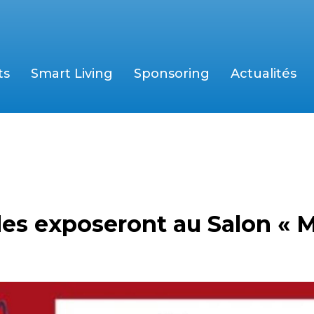
ts
Smart Living
Sponsoring
Actualités
es exposeront au Salon « 