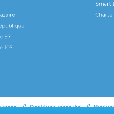
Smart 
azaire
Charte 
épublique
e 97
e 105
ez-nous
Conditions générales
Mention