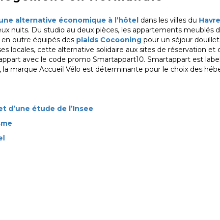
une alternative économique à l’hôtel
dans les villes du
Havr
e deux nuits. Du studio au deux pièces, les appartements meublés 
t en outre équipés des
plaids Cocooning
pour un séjour douille
ses locales, cette alternative solidaire aux sites de réservation
tappart avec le code promo Smartappart10. Smartappart est labell
s, la marque Accueil Vélo est déterminante pour le choix des h
jet d’une étude de l’Insee
isme
el