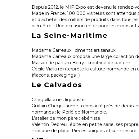
Depuis 2012, le MIF Expo est devenu le rendez-vou
Made in France. 100 000 visiteurs sont attendus 
et d’acheter des milliers de produits dans tous les
bien-être... Une occasion en or pour les exposants
La Seine-Maritime
Madame Carreaux : ciments artisanaux
Madame Carreaux propose une large collection d
Maison de parfum Berry : créatrice de parfum
Cécile Vialla réinterprète la culture normande en 
(flacons, packagings…)
Le Calvados
Cheguillaume : liquoriste
Guillain Cheguillaume a consacré près de deux ann
normands : le Perlé de Normandie.
L’atelier de mon père : ébéniste
Valentin Debreuil édite en petite série, ses propr
manque de place. Pièces uniques et sur-mesure