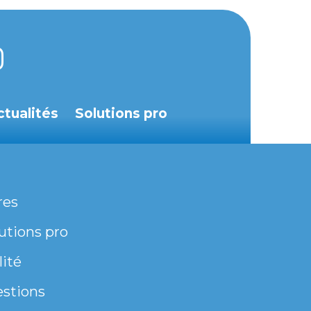
ctualités
Solutions pro
res
utions pro
lité
estions