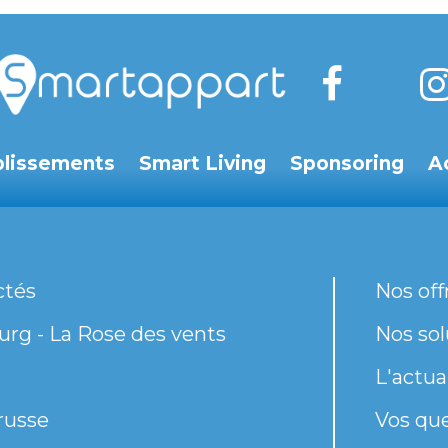
blissements
Smart Living
Sponsoring
A
ctés
Nos off
rg - La Rose des vents
Nos sol
L'actua
russe
Vos qu