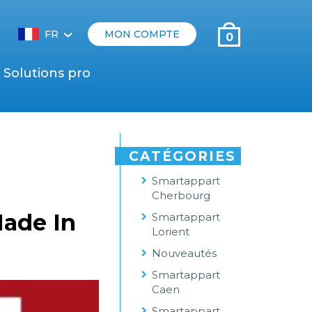
FR
MON COMPTE
0
‹
Solutions pro
CATÉGORIES
Smartappart
Cherbourg
Made In
Smartappart
Lorient
Nouveautés
Smartappart
Caen
Smartappart