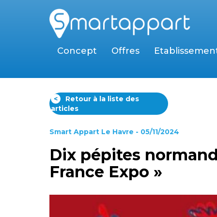
Concept
Offres
Etablissemen
<
Retour à la liste des
articles
Smart Appart Le Havre
- 05/11/2024
Dix pépites normand
France Expo »