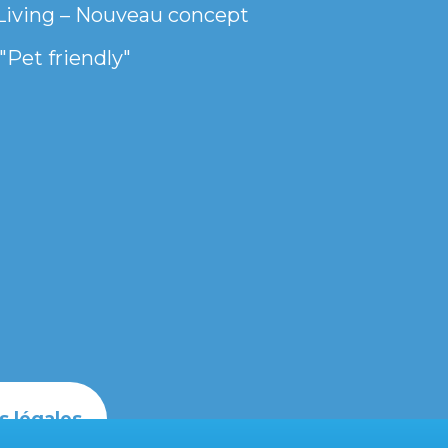
Living – Nouveau concept
"Pet friendly"
s légales