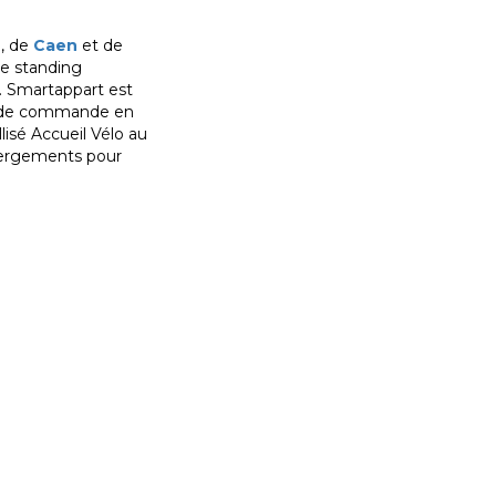
e
, de
Caen
et de
de standing
t. Smartappart est
 et de commande en
isé Accueil Vélo au
ébergements pour