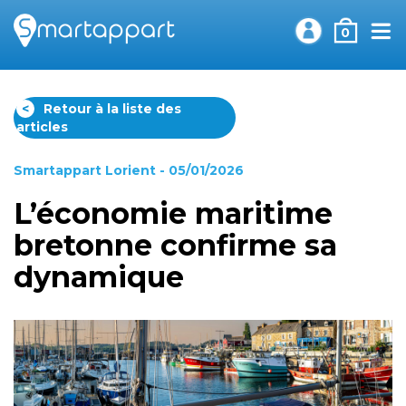
0
<
Retour à la liste des
articles
Smartappart Lorient
- 05/01/2026
L’économie maritime
bretonne confirme sa
dynamique