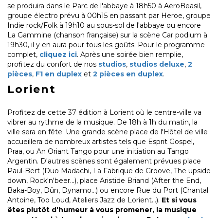
se produira dans le Parc de l'abbaye à 18h50 à AeroBeasil,
groupe électro prévu à 00h15 en passant par Heroe, groupe
Indie rock/Folk à 19h10 au sous-sol de l'abbaye ou encore
La Gammine (chanson française) sur la scène Car podium à
19h30, il y en aura pour tous les goûts. Pour le programme
complet,
cliquez ici
. Après une soirée bien remplie,
profitez du confort de nos
studios
,
studios deluxe
,
2
pièces
,
F1 en duplex
et
2 pièces en duplex
.
Lorient
Profitez de cette 37 édition à Lorient où le centre-ville va
vibrer au rythme de la musique. De 18h à 1h du matin, la
ville sera en fête. Une grande scène place de l'Hôtel de ville
accueillera de nombreux artistes tels que Esprit Gospel,
Praa, ou An Oriant Tango pour une initiation au Tango
Argentin. D'autres scènes sont également prévues place
Paul-Bert (Duo Madachi, La Fabrique de Groove, The upside
down, Rock'n'beer...), place Aristide Briand (After the End,
Baka-Boy, Dün, Dynamo...) ou encore Rue du Port (Chantal
Antoine, Too Loud, Ateliers Jazz de Lorient...).
Et si vous
êtes plutôt d'humeur à vous promener, la musique