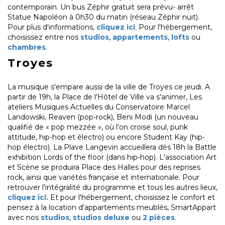
contemporain. Un bus Zéphir gratuit sera prévu- arrêt
Statue Napoléon à 0h30 du matin (réseau Zéphir nuit).
Pour plus d'informations,
cliquez ici
. Pour l'hébergement,
choisissez entre nos
studios
,
appartements
,
lofts
ou
chambres
.
Troyes
La musique s'empare aussi de la ville de Troyes ce jeudi. A
partir de 19h, la Place de l'Hôtel de Ville va s'animer, Les
ateliers Musiques Actuelles du Conservatoire Marcel
Landowski, Reaven (pop-rock), Beni Modi (un nouveau
qualifié de « pop mezzée », où l'on croise soul, punk
attitude, hip-hop et électro) ou encore Student Kay (hip-
hop électro). La Plave Langevin accueillera dès 18h la Battle
exhibition Lords of the floor (dans hip-hop). L'association Art
et Scène se produira Place des Halles pour des reprises
rock, ainsi que variétés française et internationale. Pour
retrouver l'intégralité du programme et tous les autres lieux,
cliquez ici.
Et pour l'hébergement, choisissez le confort et
pensez à la location d'appartements meublés, SmartAppart
avec nos
studios
,
studios deluxe
ou
2 pièces
.