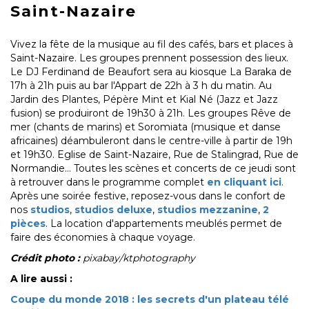
Saint-Nazaire
Vivez la fête de la musique au fil des cafés, bars et places à
Saint-Nazaire. Les groupes prennent possession des lieux.
Le DJ Ferdinand de Beaufort sera au kiosque La Baraka de
17h à 21h puis au bar l'Appart de 22h à 3 h du matin. Au
Jardin des Plantes, Pépère Mint et Kial Né (Jazz et Jazz
fusion) se produiront de 19h30 à 21h. Les groupes Rêve de
mer (chants de marins) et Soromiata (musique et danse
africaines) déambuleront dans le centre-ville à partir de 19h
et 19h30. Eglise de Saint-Nazaire, Rue de Stalingrad, Rue de
Normandie... Toutes les scènes et concerts de ce jeudi sont
à retrouver dans le programme complet
en cliquant ici
.
Après une soirée festive, reposez-vous dans le confort de
nos
studios
,
studios deluxe
,
studios mezzanine
,
2
pièces
. La location d'appartements meublés permet de
faire des économies à chaque voyage.
Crédit photo :
pixabay/ktphotography
A lire aussi :
Coupe du monde 2018 : les secrets d'un plateau télé