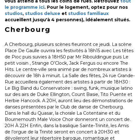
vous attend à tous les coins de rues. Retrouvez
tout
le programme ici
. Pour le logement, optez pour nos
studios
,
studios deluxe
et
studios familiaux
accueillent jusqu'à 4 personnes), idéalement situés.
Cherbourg
A Cherbourg, plusieurs scènes fleuriront ce jeudi. La scène
Place De Gaulle ouvrira les festivités à 18h15 avec Les têtes
de Pioc puis suivies à 18H50 par Mr Ribouldingue puis Le
petit voisin , Strange O’Clock, Jack Fergus ou encore The
Hits. Le centre-ville sera animé par de nombreux artistes à
découvrir de 18h à minuit. La Salle des fêtes, 24 rue Grande-
Rue accueillera également des artistes à partir de 18H30 :
Le Big Band du Conservatoire : swing, funk, musique latino
sur des airs de Duke Ellington, Count Basie, Tito Puente et
Herbie Hancock. A 20H, auront lieu des démonstrations de
danses présentées par le Club de danse de Cherbourg.
Dans le hall du Quasar, la chorale La Cotentaine et du
Bournemouth Male Voice Choir donneront un concert de.
20H À 22H Enfin, dans la basilique Sainte-Trinité, les Amis
de l’orgue de la Trinité seront en concert à 20H30 et
dévoileront leur répertoire baroque, romantique et