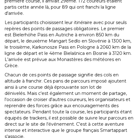
première course, il arrivait 29ème. 172 coureurs étaient
partis cette année là, pour 89 qui ont franchi la ligne
d'arrivée.
Les participants choisissent leur itinéraire avec pour seuls
repères des points de passages obligatoires. Le premier
est Bielerhöhe Pass en Autriche à environ 850 km du
départ, le deuxième Mangart Sedlo en Slovénie à 1300 km,
le troisième, Karkonosze Pass en Pologne à 2060 km de la
ligne de départ et le 4ème Bielašnica en Bosnie à 3120 km.
L'arrivée est prévue aux Monastères des météores en
Grèce.
Chacun de ces points de passage signifie des cols en
altitude à franchir. Ces pans de parcours imposé ajoutent
ainsi à une course déjà éprouvante son lot de
dénivelés. Mais c'est également un moment de partage,
l'occasion de croiser d'autres coureurs, les organisateurs et
reprendre des forces grâce aux encouragements des
spectateurs. Pendant toute la course, les participants étant
équipés de trackers, il est possible de suivre leur parcours en
direct sur le site de l'événement. C'est à cette aventure
intense et interactive que le groupe français Smartappart
s'associe.