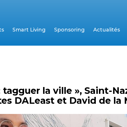
ts
Smart Living
Sponsoring
Actualités
tagguer la ville », Saint-Na
istes DALeast et David de l