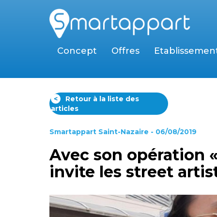
Concept
Offres
Etablissemen
<
Retour à la liste des
articles
Smartappart Saint-Nazaire
- 06/08/2019
Avec son opération « 
invite les street art