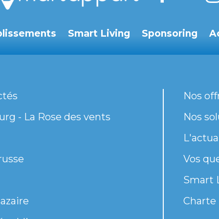
blissements
Smart Living
Sponsoring
A
ctés
Nos off
rg - La Rose des vents
Nos sol
L'actua
russe
Vos qu
Smart 
azaire
Charte 