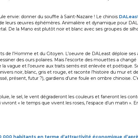
eule envie: donner du souffle à Saint-Nazaire ! Le chinois
DALeas
de leurs œuvres éphémères. Animalière et dynamique pour DAL
métal. De la Mano est plutôt noir et blanc avec ses groupes de sil
ts de l’Homme et du Citoyen. L’oeuvre de DALeast déploie ses a
it dessiner des ours polaires. Mais l’escorte des mouettes a changé 
e la vague et l’oeuvre aux traits serrés est enlevée et poétique.
ers noir, blanc, gris et rouge, et raconte l’histoire du mur et de l
ssé, présent, futur ?), gardiens d’une foule en ombre chinoise. C’e
uie, le sel, le vent dégraderont les couleurs et faneront les cont
ivront « le temps que vivent les roses, l’espace d’un matin ». En
50 000 habitants en terme d’attractivité économique d’apr