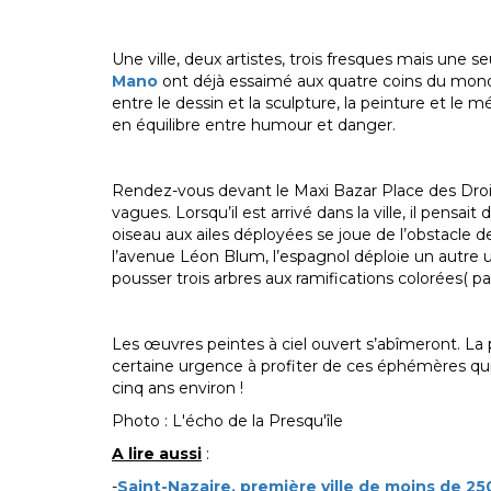
Une ville, deux artistes, trois fresques mais une s
Mano
ont déjà essaimé aux quatre coins du mon
entre le dessin et la sculpture, la peinture et le 
en équilibre entre humour et danger.
Rendez-vous devant le Maxi Bazar Place des Droi
vagues. Lorsqu’il est arrivé dans la ville, il pensa
oiseau aux ailes déployées se joue de l’obstacle d
l’avenue Léon Blum, l’espagnol déploie un autre univ
pousser trois arbres aux ramifications colorées( pa
Les œuvres peintes à ciel ouvert s’abîmeront. La pl
certaine urgence à profiter de ces éphémères qui v
cinq ans environ !
Photo : L'écho de la Presqu'île
A lire aussi
:
-
Saint-Nazaire, première ville de moins de 2