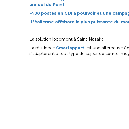
annuel du Point
-400 postes en CDI à pourvoir et une campag
-
L’éolienne offshore la plus puissante du mond
-
La solution logement à Saint-Nazaire
La résidence
Smartappart
est une alternative é
s'adapteront à tout type de séjour de courte, m