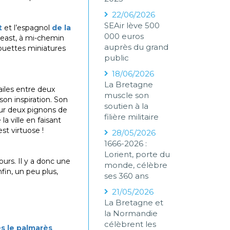
22/06/2026
SEAir lève 500
t
et l’espagnol
de la
000 euros
east, à mi-chemin
auprès du grand
houettes miniatures
public
18/06/2026
La Bretagne
iles entre deux
muscle son
son inspiration. Son
soutien à la
 Sur deux pignons de
filière militaire
a ville en faisant
st virtuose !
28/05/2026
1666-2026 :
Lorient, porte du
ours. Il y a donc une
monde, célèbre
fin, un peu plus,
ses 360 ans
21/05/2026
La Bretagne et
la Normandie
célèbrent les
ès le palmarès