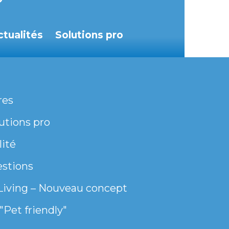
ctualités
Solutions pro
res
utions pro
lité
estions
Living – Nouveau concept
"Pet friendly"