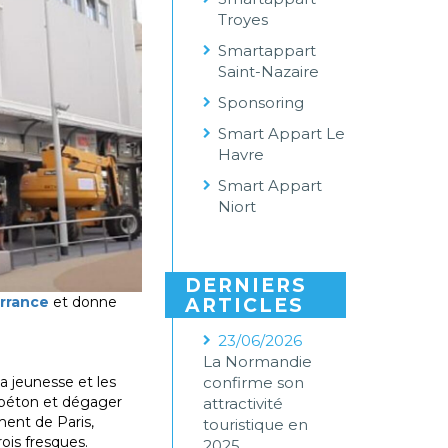
Troyes
Smartappart
Saint-Nazaire
Sponsoring
Smart Appart Le
Havre
Smart Appart
Niort
DERNIERS
errance
et donne
ARTICLES
23/06/2026
La Normandie
la jeunesse et les
confirme son
e béton et dégager
attractivité
ement de Paris,
touristique en
rois fresques.
2025