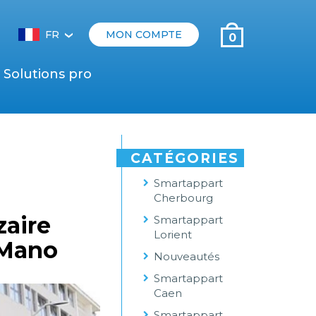
FR
MON COMPTE
0
‹
Solutions pro
CATÉGORIES
Smartappart
Cherbourg
zaire
Smartappart
Lorient
a Mano
Nouveautés
Smartappart
Caen
Smartappart