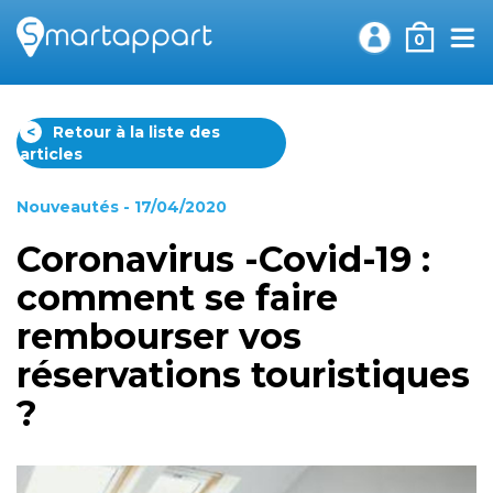
0
<
Retour à la liste des
articles
Nouveautés
- 17/04/2020
Coronavirus -Covid-19 :
comment se faire
rembourser vos
réservations touristiques
?