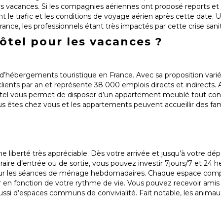
rs vacances. Si les compagnies aériennes ont proposé reports et 
ont le trafic et les conditions de voyage aérien après cette dat
rance, les professionnels étant très impactés par cette crise sani
tel pour les vacances ?
e d’hébergements touristique en France. Avec sa proposition var
clients par an et représente 38 000 emplois directs et indirects. A
hôtel vous permet de disposer d’un appartement meublé tout con
s êtes chez vous et les appartements peuvent accueillir des fa
e liberté très appréciable. Dès votre arrivée et jusqu’à votre dép
ire d’entrée ou de sortie, vous pouvez investir 7jours/7 et 24 h
pour les séances de ménage hebdomadaires. Chaque espace com
 en fonction de votre rythme de vie. Vous pouvez recevoir amis 
si d’espaces communs de convivialité. Fait notable, les animau