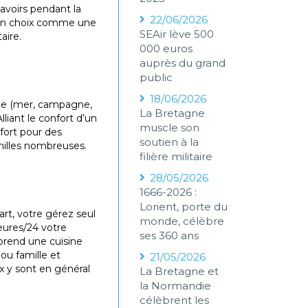
avoirs pendant la
22/06/2026
e. Un choix comme une
SEAir lève 500
taire.
000 euros
auprès du grand
public
18/06/2026
iée (mer, campagne,
La Bretagne
lliant le confort d’un
muscle son
fort pour des
soutien à la
milles nombreuses.
filière militaire
28/05/2026
1666-2026 :
Lorient, porte du
art, votre gérez seul
monde, célèbre
eures/24 votre
ses 360 ans
prend une cuisine
ou famille et
21/05/2026
x y sont en général
La Bretagne et
la Normandie
célèbrent les