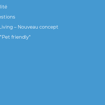
lité
estions
Living – Nouveau concept
"Pet friendly"