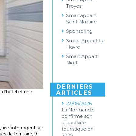
Troyes
Smartappart
Saint-Nazaire
Sponsoring
Smart Appart Le
Havre
Smart Appart
Niort
DERNIERS
à l’hôtel et une
ARTICLES
23/06/2026
La Normandie
confirme son
attractivité
ais s’interrogent sur
touristique en
s de territoire, 9
2025