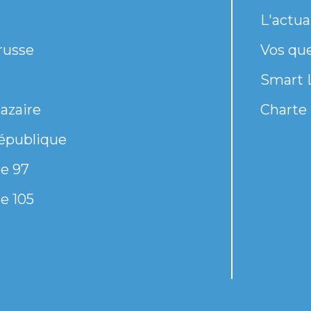
L'actua
russe
Vos qu
Smart 
azaire
Charte 
épublique
e 97
e 105