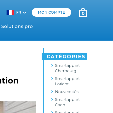
FR
MON COMPTE
0
‹
Solutions pro
CATÉGORIES
Smartappart
Cherbourg
ution
Smartappart
Lorient
Nouveautés
Smartappart
Caen
Smartappart