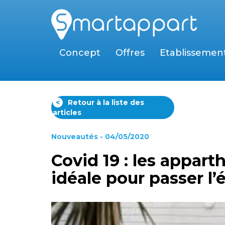
Concept
Offres
Etablissemen
<
Retour à la liste des
articles
Nouveautés
- 04/05/2020
Covid 19 : les appart
idéale pour passer l’