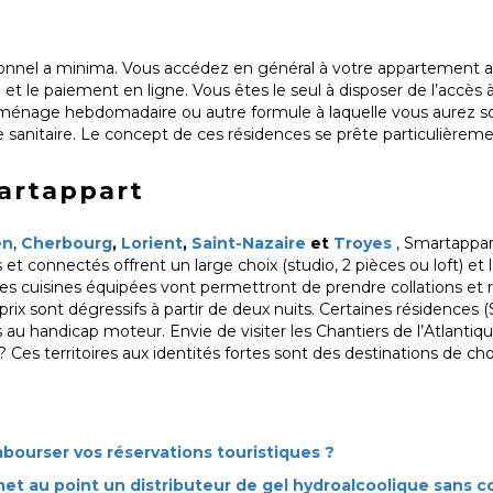
onnel a minima. Vous accédez en général à votre appartement 
et le paiement en ligne. Vous êtes le seul à disposer de l’accès
 ménage hebdomadaire ou autre formule à laquelle vous aurez so
 sanitaire. Le concept de ces résidences se prête particulièreme
artappart
en
,
Cherbourg
,
Lorient
,
Saint-Nazaire
et
Troyes
, Smartappar
t connectés offrent un large choix (studio, 2 pièces ou loft) et
 Les cuisines équipées vont permettront de prendre collations et 
 prix sont dégressifs à partir de deux nuits. Certaines résidences
 handicap moteur. Envie de visiter les Chantiers de l’Atlantiqu
? Ces territoires aux identités fortes sont des destinations de choi
bourser vos réservations touristiques ?
met au point un distributeur de gel hydroalcoolique sans c