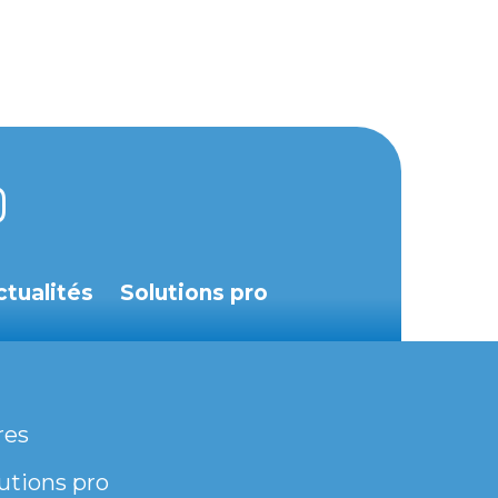
ctualités
Solutions pro
res
utions pro