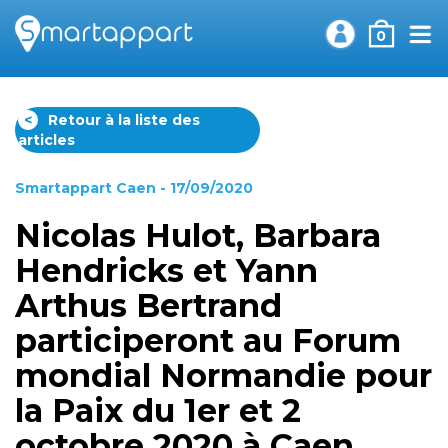
0
<
Retour à la liste des
articles
Smartappart Caen
- 17/09/2020
Nicolas Hulot, Barbara
Hendricks et Yann
Arthus Bertrand
participeront au Forum
mondial Normandie pour
la Paix du 1er et 2
octobre 2020 à Caen