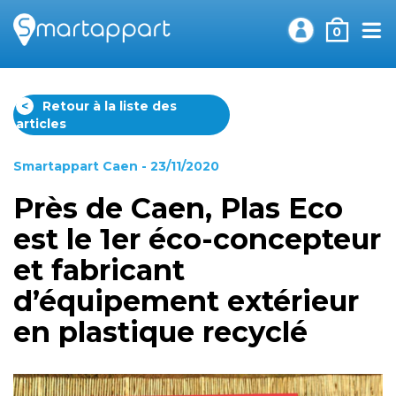
0
<
Retour à la liste des
articles
Smartappart Caen
- 23/11/2020
Près de Caen, Plas Eco
est le 1er éco-concepteur
et fabricant
d’équipement extérieur
en plastique recyclé