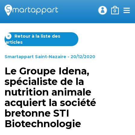
0
<
Retour à la liste des
articles
Smartappart Saint-Nazaire
- 20/12/2020
Le Groupe Idena,
spécialiste de la
nutrition animale
acquiert la société
bretonne STI
Biotechnologie