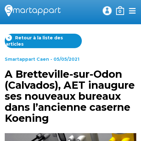
0
<
Retour à la liste des
articles
Smartappart Caen
- 05/05/2021
A Bretteville-sur-Odon
(Calvados), AET inaugure
ses nouveaux bureaux
dans l’ancienne caserne
Koening