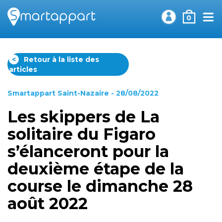
0
<
Retour à la liste des
articles
Smartappart Saint-Nazaire
- 28/08/2022
Les skippers de La
solitaire du Figaro
s’élanceront pour la
deuxième étape de la
course le dimanche 28
août 2022