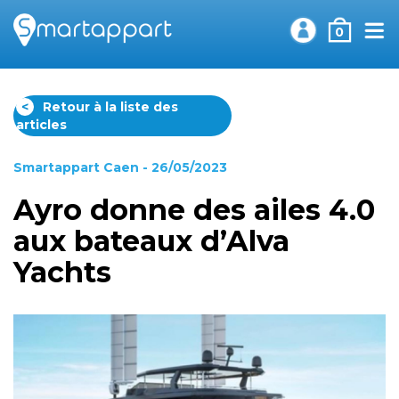
0
<
Retour à la liste des
articles
Smartappart Caen
- 26/05/2023
Ayro donne des ailes 4.0
aux bateaux d’Alva
Yachts