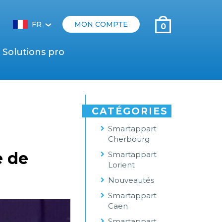
FR
MON COMPTE
0
‹
Solutions pro
CATÉGORIES
Smartappart
Cherbourg
e de
Smartappart
Lorient
Nouveautés
Smartappart
Caen
Smartappart