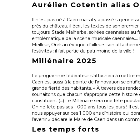
Aurélien Cotentin alias 
Il n’est pas né à Caen mais il y a passé sa jeunesse
près du château, il écrit les textes de son premier
toujours. Stade Malherbe, soirées caennaises au 
emblématique de la scène musicale caennaise…. D
Meilleur, Orelsan évoque d’ailleurs son attacheme
festivités : il fait partie du patrimoine de la ville !
Millénaire 2025
Le programme fédérateur s’attachera à mettre en valeu
Caen est aussi à la pointe de l’innovation scientifi
grande fierté des habitants. « À travers des ren
souhaitons que chacun s’approprie cette histoire et
constituent (…) Le Millénaire sera une fête populai
On ne fête pas ses 1 000 ans tous les jours ! Il e
nous appuyer sur ces 1 000 ans d’histoire qui don
l’avenir » déclare le Maire de Caen dans un comm
Les temps forts