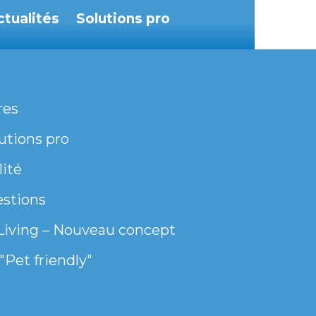
ctualités
Solutions pro
res
utions pro
lité
estions
Living – Nouveau concept
"Pet friendly"