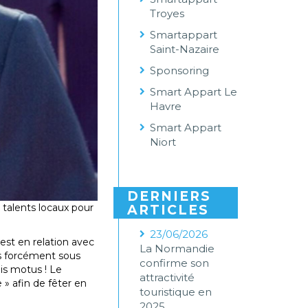
Troyes
Smartappart
Saint-Nazaire
Sponsoring
Smart Appart Le
Havre
Smart Appart
Niort
DERNIERS
 talents locaux pour
ARTICLES
23/06/2026
est en relation avec
La Normandie
as forcément sous
confirme son
is motus ! Le
attractivité
 » afin de fêter en
touristique en
2025