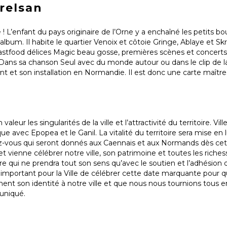
Orelsan
 ! L’enfant du pays originaire de l’Orne y a enchaîné les petits bou
 album. Il habite le quartier Venoix et côtoie Gringe, Ablaye et S
fastfood délices Magic beau gosse, premières scènes et concerts 
ans sa chanson Seul avec du monde autour ou dans le clip de l
nt et son installation en Normandie. Il est donc une carte maître
r les singularités de la ville et l’attractivité du territoire. Ville
que avec Epopea et le Ganil. La vitalité du territoire sera mise en 
dez-vous qui seront donnés aux Caennais et aux Normands dès ce
 vienne célébrer notre ville, son patrimoine et toutes les richess
re qui ne prendra tout son sens qu’avec le soutien et l’adhésion d
st important pour la Ville de célébrer cette date marquante pour 
nent son identité à notre ville et que nous nous tournions tous 
uniqué.