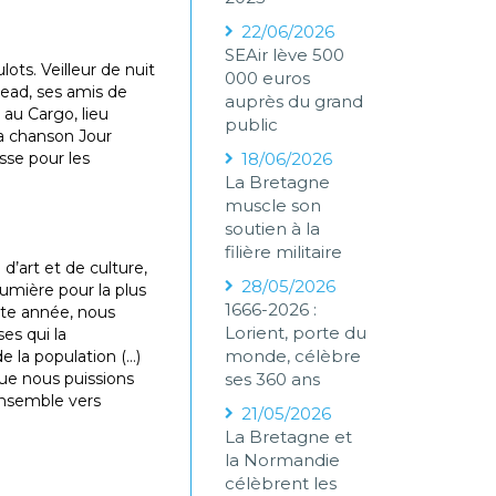
22/06/2026
SEAir lève 500
lots. Veilleur de nuit
000 euros
kread, ses amis de
auprès du grand
au Cargo, lieu
public
a chanson Jour
sse pour les
18/06/2026
La Bretagne
muscle son
soutien à la
filière militaire
 d’art et de culture,
28/05/2026
lumière pour la plus
1666-2026 :
tte année, nous
Lorient, porte du
es qui la
monde, célèbre
e la population (…)
que nous puissions
ses 360 ans
ensemble vers
21/05/2026
La Bretagne et
la Normandie
célèbrent les