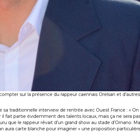
t compter sur la présence du rappeur caennais Orelsan et d’autres
 sa traditionnelle interview de rentrée avec Ouest France : « On 
r il fait partie évidemment des talents locaux, mais ça ne sera p
ouru que le rappeur rêvait d’un grand show au stade d’Ornano. Ma
 aura carte blanche pour imaginer « une proposition particulière