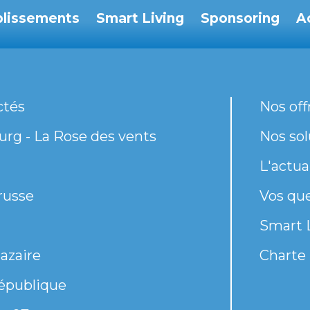
blissements
Smart Living
Sponsoring
A
ctés
Nos off
rg - La Rose des vents
Nos sol
L'actua
russe
Vos qu
Smart 
azaire
Charte 
épublique