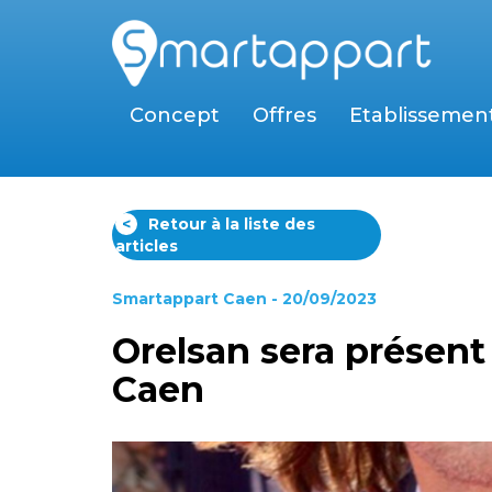
Concept
Offres
Etablissemen
<
Retour à la liste des
articles
Smartappart Caen
- 20/09/2023
Orelsan sera présent 
Caen