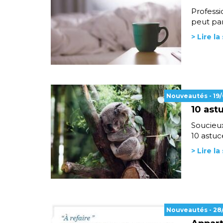
Professi
peut par
> Lire la
Nouveautés
- 19
10 ast
Soucieux
10 astuc
> Lire la
Nouveautés
- 28