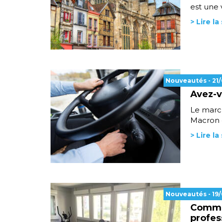
est une v
> Lire la
Nouveautés
- 21
Avez-v
Le march
Macron d
> Lire la
Nouveautés
- 19
Comme
profes