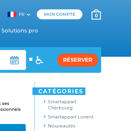
FR
MON COMPTE
0
‹
Solutions pro
RÉSERVER
CATÉGORIES
Smartappart
t ses
Cherbourg
essionnels
Smartappart Lorient
Nouveautés