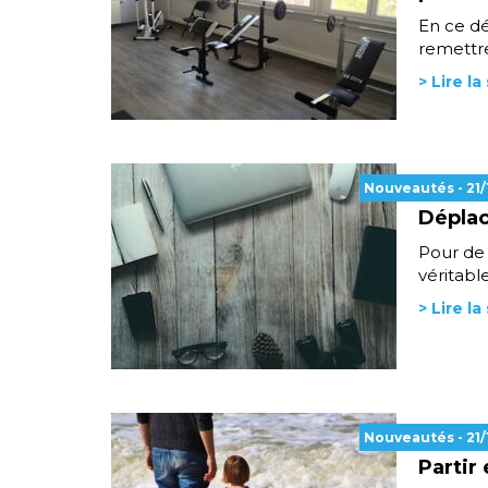
En ce dé
remettre 
> Lire la
Nouveautés
- 21
Déplac
Pour de
véritabl
> Lire la
Nouveautés
- 21
Partir