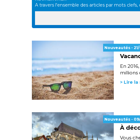
A travers l'ensemble des articles par mots clefs, d
Nouveautés
- 21
Vacanc
En 2016,
millions 
> Lire la
Nouveautés
- 09
À déco
Vous ch