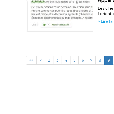
Appart
Les clie
Lorient 
> Lire la
<<
<
2
3
4
5
6
7
8
9