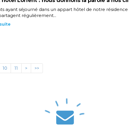
 hôtel Lorient : nous donnons la parole à nos cl
nts ayant séjourné dans un appart hôtel de notre résidence 
partagent régulièrement...
 suite
10
11
>
>>