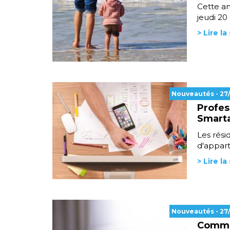
Cette an
jeudi 20
> Lire la
Nouveautés
- 27
Profes
Smart
Les rési
d'appart
> Lire la
Nouveautés
- 27
Commen