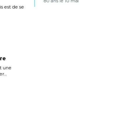
80 ans le 10 mai
s est de se
ure
t une
r...