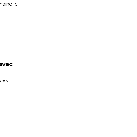
maine le
 avec
ules