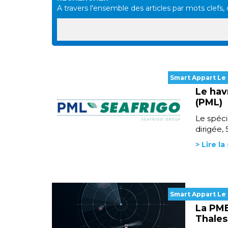
A travers l'ensemble des articles par mots clefs, d
Smart Appart Le
Le hav
(PML)
Le spéci
dirigée,
> Lire la
Smart Appart Le
La PME
Thales