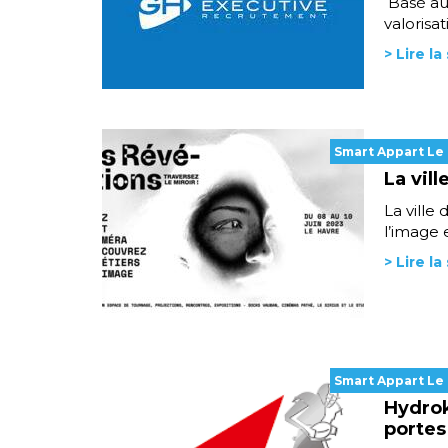
Basé au 
valorisa
> Lire la
Smart Appart Le
La vil
La ville
l’image e
> Lire la
Smart Appart Le
Hydrok
portes