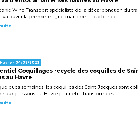
a bientôt amarrer ses navires au Havre
anic Wind Transport spécialiste de la décarbonation du tr
 va ouvrir la première ligne maritime décarbonée...
 suite
 Havre
- 04/02/2023
entiel Coquillages recycle des coquilles de Sai
s au Havre
uelques semaines, les coquilles des Saint-Jacques sont col
é aux poissons du Havre pour être transformées...
 suite