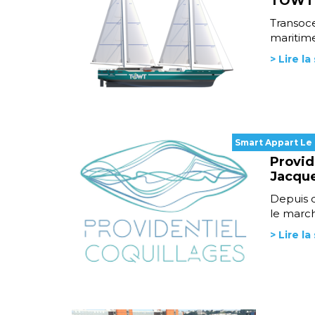
TOWT v
Transoce
maritime
> Lire la
Smart Appart Le
Provid
Jacque
Depuis q
le march
> Lire la