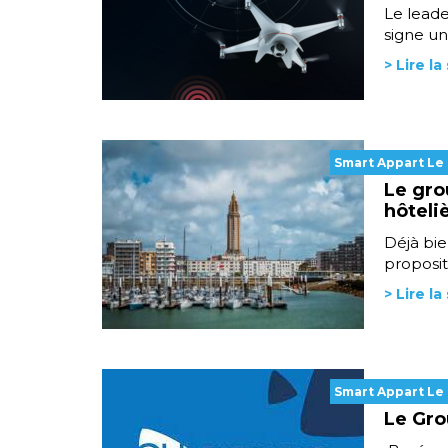
Le leade
signe un
> Lire la
Smart Appart Le
Le gro
hôteli
Déjà bie
proposit
> Lire la
Smart Appart Le
Le Gro