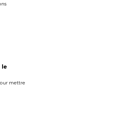
ons
 le
pour mettre