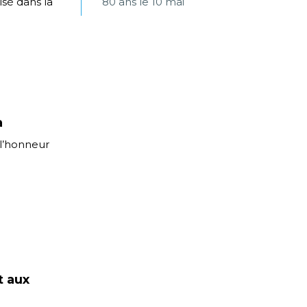
sé dans la
80 ans le 10 mai
a
 l’honneur
t aux