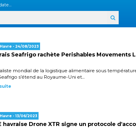
ate...
 Havre
- 24/08/2023
rais Seafrigo rachète Perishables Movements 
aliste mondial de la logistique alimentaire sous températur
 Seafrigo s’étend au Royaume-Uni et...
 suite
 Havre
- 13/06/2023
 havraise Drone XTR signe un protocole d'acc