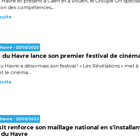
Havre et présent à Caen et à Rouen, le Groupe GH spéciali
tion des compétences,...
 suite
 Havre
- 25/05/2023
le du Havre lance son premier festival de ciném
 du Havre a désormais son festival ! « Les Révélations » met à
t le cinéma...
 suite
 Havre
- 25/05/2023
it renforce son maillage national en s’installan
 du Havre