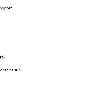
ansport
nt-
lectées sur