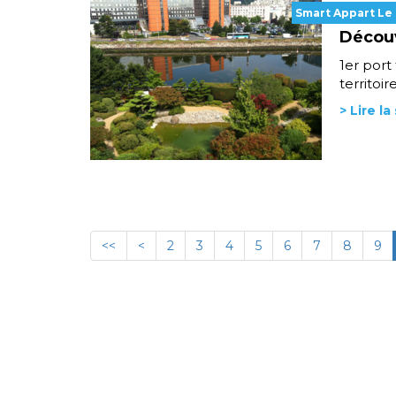
Smart Appart Le
Découv
1er port
territoir
> Lire la
<<
<
2
3
4
5
6
7
8
9