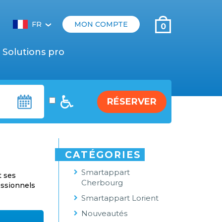
FR
MON COMPTE
0
‹
Solutions pro
RÉSERVER
CATÉGORIES
Smartappart
t ses
Cherbourg
essionnels
Smartappart Lorient
Nouveautés