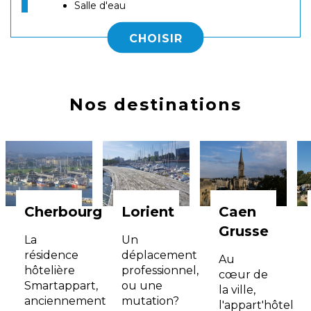
Salle d'eau
CHOISIR
Nos destinations
Cherbourg
Lorient
Caen
Grusse
La
Un
résidence
déplacement
Au
hôtelière
professionnel,
cœur de
Smartappart,
ou une
la ville,
anciennement
mutation?
l'appart'hôtel