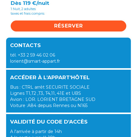
Dès 119 €/nuit
1 Nuit, 2 adultes
taxes et frais compris
RÉSERVER
CONTACTS
tél. +33 2 59 46 02 06
lorient@smart-appart.fr
ACCÉDER À L'APPART'HÔTEL
Bus : CTRL arrêt SECURITE SOCIALE
Lignes T1,T2 ,T3, T4,11, 41E et UBS
Avion : LOR. LORIENT BRETAGNE SUD
Voiture :A84 depuis Rennes ou N165
VALIDITÉ DU CODE D'ACCÈS
A l'arrivée à partir de 14h