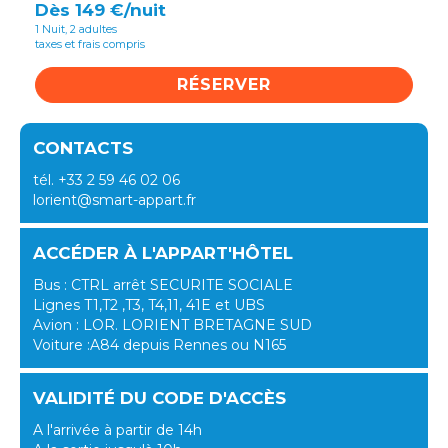
Dès 149 €/nuit
1 Nuit, 2 adultes
taxes et frais compris
RÉSERVER
CONTACTS
tél. +33 2 59 46 02 06
lorient@smart-appart.fr
ACCÉDER À L'APPART'HÔTEL
Bus : CTRL arrêt SECURITE SOCIALE
Lignes T1,T2 ,T3, T4,11, 41E et UBS
Avion : LOR. LORIENT BRETAGNE SUD
Voiture :A84 depuis Rennes ou N165
VALIDITÉ DU CODE D'ACCÈS
A l'arrivée à partir de 14h