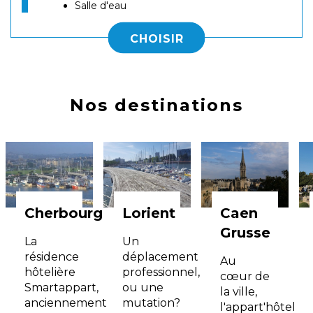
Salle d'eau
CHOISIR
Nos destinations
Cherbourg
Lorient
Caen
Grusse
La
Un
résidence
déplacement
Au
hôtelière
professionnel,
cœur de
Smartappart,
ou une
la ville,
anciennement
mutation?
l'appart'hôtel