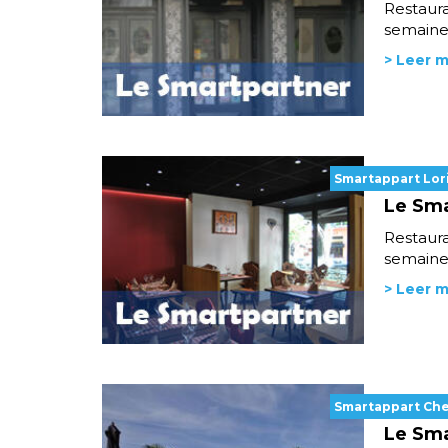
Restaura
semaine 
> Leer 
Smartappart Lor
Le Sma
Restaura
semaine 
> Leer 
Smartappart Ch
Le Sma