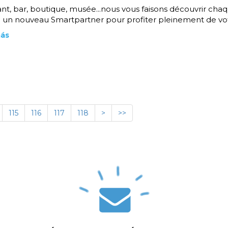
nt, bar, boutique, musée...nous vous faisons découvrir cha
un nouveau Smartpartner pour profiter pleinement de votr
más
115
116
117
118
>
>>