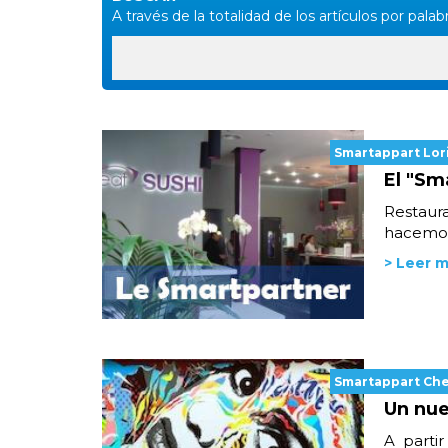
A través de la totalidad de los artículos por palabr
Smartappart Lor
El "Sm
Restaura
hacemos
> Leer 
Smartappart Ch
Un nue
A partir