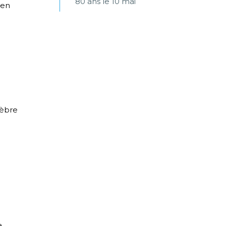
80 ans le 10 mai
 en
lèbre
a