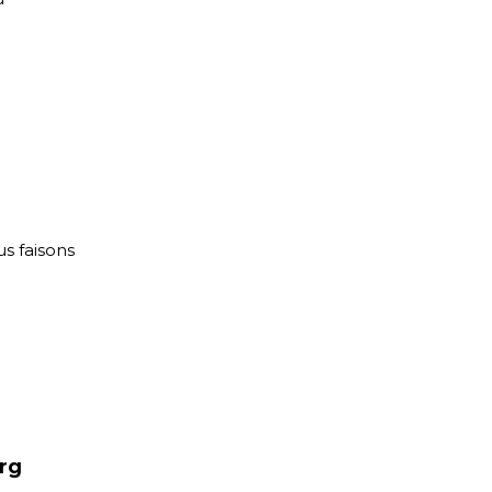
s faisons
urg