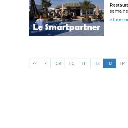
Restaura
semaine 
> Leer 
<<
<
109
110
111
112
113
114