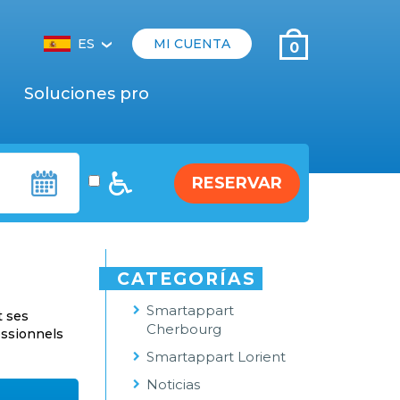
ES
MI CUENTA
0
‹
Soluciones pro
RESERVAR
CATEGORÍAS
Smartappart
t ses
Cherbourg
essionnels
Smartappart Lorient
Noticias