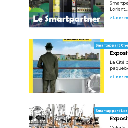
Smartpa
Lorient...
> Leer 
Smartappart Ch
Exposit
La Cité 
paquebot
> Leer 
Smartappart Lor
Exposi
Colorés 