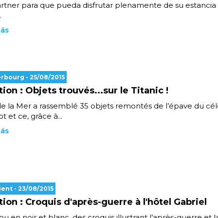
rtner para que pueda disfrutar plenamente de su estancia
.
más
erbourg
- 25/08/2015
ion : Objets trouvés...sur le Titanic !
de la Mer a rassemblé 35 objets remontés de l’épave du cé
 et ce, grâce à...
más
ient
- 23/08/2015
tion : Croquis d'après-guerre à l'hôtel Gabriel
ou en noir et blanc, des croquis illustrant l’après-guerre et l