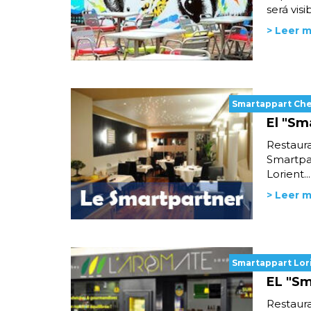
será vis
> Leer 
Smartappart Ch
El "Sm
Restaura
Smartpa
Lorient...
> Leer 
Smartappart Lor
EL "Sm
Restaura