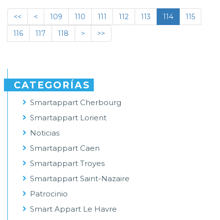
<<
<
109
110
111
112
113
114
115
116
117
118
>
>>
CATEGORÍAS
Smartappart Cherbourg
Smartappart Lorient
Noticias
Smartappart Caen
Smartappart Troyes
Smartappart Saint-Nazaire
Patrocinio
Smart Appart Le Havre