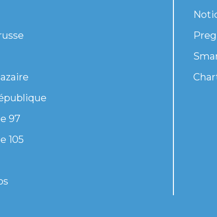
Noti
russe
Preg
Smar
azaire
Chart
épublique
e 97
e 105
os