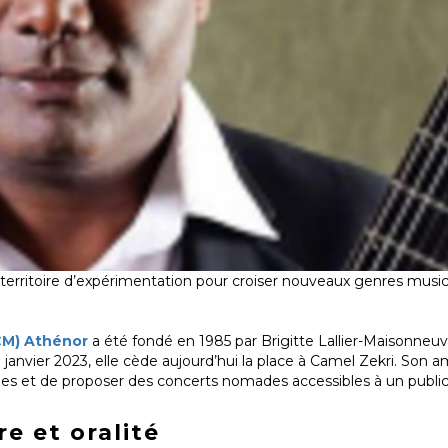
erritoire d’expérimentation pour croiser nouveaux genres musica
CM) Athénor
a été fondé en 1985 par Brigitte Lallier-Maisonneuve
nvier 2023, elle cède aujourd’hui la place à Camel Zekri. Son amb
elles et de proposer des concerts nomades accessibles à un public
re et oralité