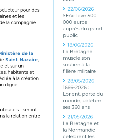
22/06/2026
 producteur pour des
SEAir lève 500
aines et les
000 euros
e de la compagnie
auprès du grand
public
18/06/2026
La Bretagne
Ministère de la
muscle son
 de
Saint-Nazaire
,
soutien à la
e et sur un
filière militaire
tes, habitants et
édiée à la création
28/05/2026
 un digne
1666-2026 :
Lorient, porte du
monde, célèbre
ses 360 ans
uteur.e.s - seront
ns la relation entre
21/05/2026
La Bretagne et
la Normandie
célèbrent les