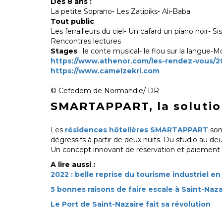
Dès 8 ans :
La petite Soprano- Les Zatipiks- Ali-Baba
Tout public
Les ferrailleurs du ciel- Un cafard un piano noir-
Rencontres lectures
Stages
: le conte musical- le flou sur la langue-M
https://www.athenor.com/les-rendez-vous/2
https://www.camelzekri.com
© Cefedem de Normandie/ DR
SMARTAPPART, la solution
Les
résidences hôtelières SMARTAPPART
sont
dégressifs à partir de deux nuits. Du studio au d
Un concept innovant de réservation et paiement
A lire aussi :
2022 : belle reprise du tourisme industriel e
5 bonnes raisons de faire escale à Saint-Naz
Le Port de Saint-Nazaire fait sa révolution