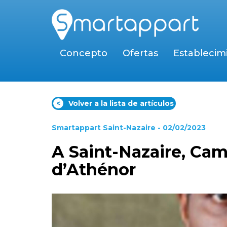
Concepto
Ofertas
Establecim
<
Volver a la lista de artículos
Smartappart Saint-Nazaire
- 02/02/2023
A Saint-Nazaire, Cam
d’Athénor