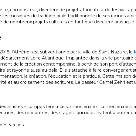
itariste, compositeur, directeur de projets, fondateur de festivals,
e les musiques de tradition orale traditionnelle de ses racines afric
é de nombreux projets culturels en tant que directeur artistiqu
e
2018, l’Athénor est subventionné par la ville de Saint-Nazaire, le
e département Loire Atlantique. Implantée dans la ville portuaire
nt de la création contemporaine, à partir de son port d’attach
re et rayonne aussi au-delà. Elle s’attache à faire converger artis
rimentation, la création, l’éducation et la pratique. Cette maison d
arité et au croisement des écritures. Le passeur Camel Zehri est
des artistes – compositeur.trice.s, musicien.ne.s, comédien.ne.s, a
ctures, des rencontres, des stages.. qui nous invitent à entrer da
dès 3-4 ans: