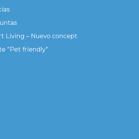
cias
untas
t Living – Nuevo concept
e "Pet friendly"