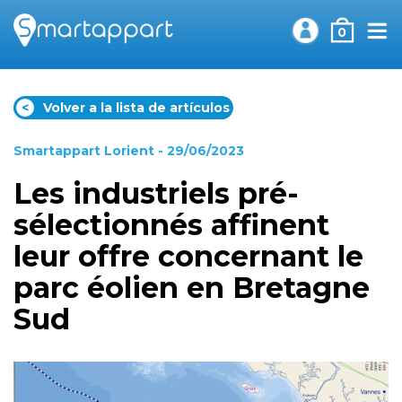
0
<
Volver a la lista de artículos
Smartappart Lorient
- 29/06/2023
Les industriels pré-
sélectionnés affinent
leur offre concernant le
parc éolien en Bretagne
Sud