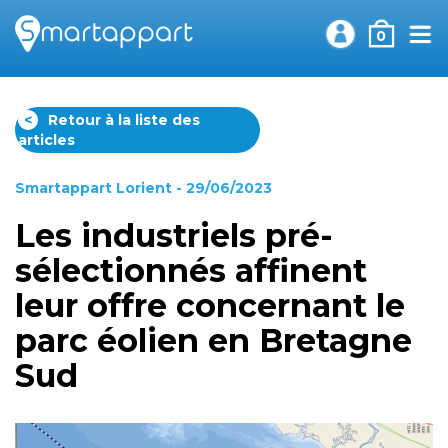
0
<
Retour à la liste des
articles
Smartappart Lorient
- 29/06/2023
Les industriels pré-
sélectionnés affinent
leur offre concernant le
parc éolien en Bretagne
Sud