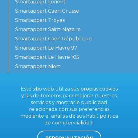
Smartappart Lorient
Smartappart Caen Grusse
Smartappart Troyes
Smartappart Saint-Nazaire
Smartappart Caen République
Smartappart Le Havre 97
Smartappart Le Havre 105
Smartappart Niort
Nuestros alojamientos
Este sitio web utiliza sus propias cookies
y las de terceros para mejorar nuestros
servicios y mostrarle publicidad
Contacta con nosotros
relacionada con sus preferencias
Condiciones generales
mediante el análisis de sus hábit
política
de confidencialidad
.
Aviso legal
PERSONALIZACIÓN