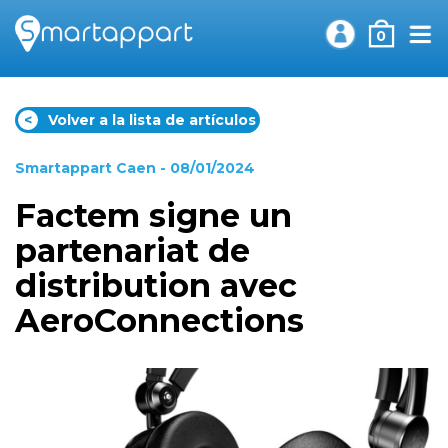
0
<
Volver a la lista de artículos
Smartappart Caen
- 08/01/2024
Factem signe un
partenariat de
distribution avec
AeroConnections