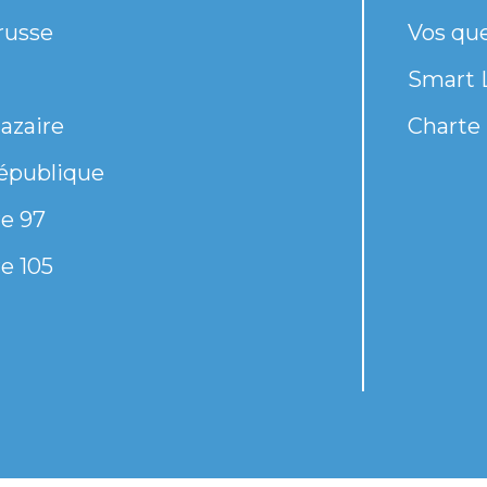
russe
Vos qu
Smart 
azaire
Charte 
épublique
e 97
e 105