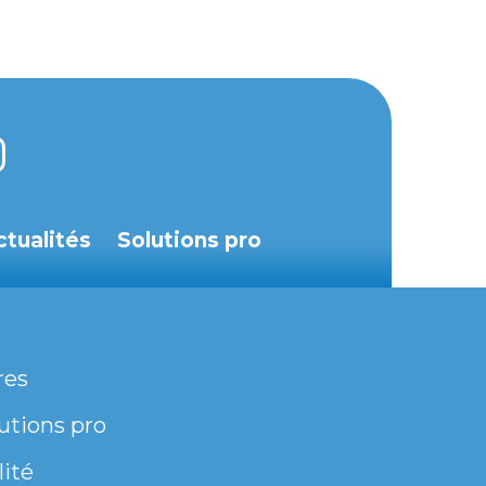
ctualités
Solutions pro
res
utions pro
lité