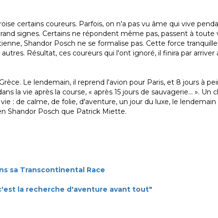
oise certains coureurs. Parfois, on n'a pas vu âme qui vive pendan
 de grand signes. Certains ne répondent même pas, passent à toute 
 tienne, Shandor Posch ne se formalise pas. Cette force tranquill
 autres. Résultat, ces coureurs qui l'ont ignoré, il finira par arrive
 Grèce. Le lendemain, il reprend l'avion pour Paris, et 8 jours à pe
 dans la vie après la course, « après 15 jours de sauvagerie... ». 
ie : de calme, de folie, d'aventure, un jour du luxe, le lendemain
bien Shandor Posch que Patrick Miette.
s sa Transcontinental Race
'est la recherche d'aventure avant tout"