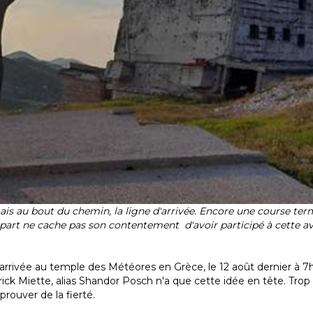
mais au bout du chemin, la ligne d'arrivée. Encore une course t
art ne cache pas son contentement d'avoir participé à cette av
ne d'arrivée au temple des Météores en Grèce, le 12 août dernier à 
rick Miette, alias Shandor Posch n'a que cette idée en tête. Trop 
prouver de la fierté.