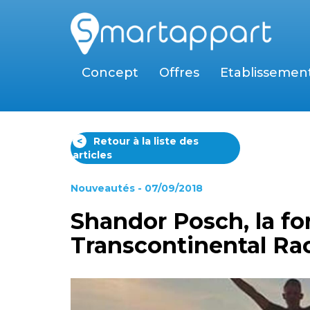
Concept
Offres
Etablissemen
<
Retour à la liste des
articles
Nouveautés
- 07/09/2018
Shandor Posch, la for
Transcontinental Ra