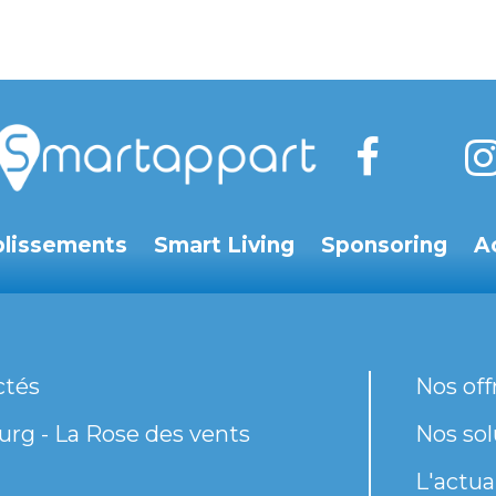
blissements
Smart Living
Sponsoring
A
ctés
Nos off
rg - La Rose des vents
Nos sol
L'actua