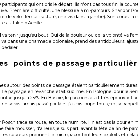
articipants qui ont pris le départ. Ils n'ont pas tous fini la cours
uvé. Première difficulté, une blessure à mi-parcours. Shandor Pos
nt de vélo (fémur fracturé, une vis dans la jambe). Son corps l'a r
te au talon d'Achille.
 va tenir jusqu'au bout. Qui de la douleur ou de la volonté va l'
 va dans une pharmacie polonaise, prend des antidouleurs, ajuste
 pédaler.
les points de passage particuli
zones autour des points de passage étaient particulièrement dures
. Le paysage en revanche était sublime. En Pologne, pour le 3èm
ontait jusqu'à 25%. En Bosnie, le parcours était très éprouvant au
 ne serais jamais passé par là et j'aurais loupé tout ça », se rappelle
r Posch trace sa route, en toute humilité. Il n'est pas là pour en m
faire mousser, d'ailleurs je suis parti avant la fête de fin de pa
 Les coureurs prennent le micro, racontent leurs exploits et cela 