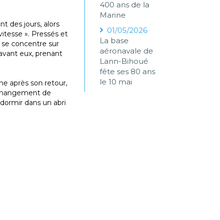
400 ans de la
Marine
t des jours, alors
01/05/2026
vitesse ». Pressés et
La base
e se concentre sur
aéronavale de
r avant eux, prenant
Lann-Bihoué
fête ses 80 ans
le 10 mai
ine après son retour,
Un changement de
 dormir dans un abri