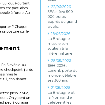
e. Lui oui. Pourtant
22/06/2026
ch est parti alors
SEAir lève 500
appelé à l'ordre. Au
000 euros
auprès du grand
public
emporter ? Chaque
 sa posture sur le
18/06/2026
La Bretagne
muscle son
èrement
soutien à la
filière militaire
28/05/2026
. En Slovénie, au
1666-2026 :
e checkpoint, j'ai du
Lorient, porte du
ssi mais le
monde, célèbre
-t-il, choisissant
ses 360 ans
21/05/2026
La Bretagne et
ettre plein la vue,
la Normandie
rcours. On y perd un
célèbrent les
est peu à qui aura