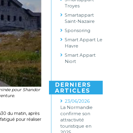
Troyes
Smartappart
Saint-Nazaire
Sponsoring
Smart Appart Le
Havre
Smart Appart
Niort
DERNIERS
erminée pour Shandor
ARTICLES
enture.
23/06/2026
La Normandie
7h30 du matin, après
confirme son
fatigué pour réaliser
attractivité
touristique en
2025