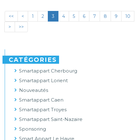
<<
<
1
2
3
4
5
6
7
8
9
10
>
>>
CATÉGORIES
Smartappart Cherbourg
Smartappart Lorient
Nouveautés
Smartappart Caen
Smartappart Troyes
Smartappart Saint-Nazaire
Sponsoring
Smart Appart Le Havre