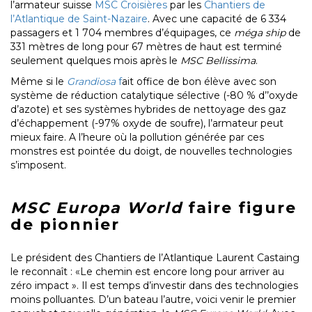
l’armateur suisse
MSC Croisières
par les
Chantiers de
l’Atlantique de Saint-Nazaire
. Avec une capacité de 6 334
passagers et 1 704 membres d’équipages, ce
méga ship
de
331 mètres de long pour 67 mètres de haut est terminé
seulement quelques mois après le
MSC Bellissima
.
Même si le
Grandiosa
f
ait office de bon élève avec son
système de réduction catalytique sélective (-80 % d’’oxyde
d’azote) et ses systèmes hybrides de nettoyage des gaz
d’échappement (-97% oxyde de soufre), l’armateur peut
mieux faire. A l’heure où la pollution générée par ces
monstres est pointée du doigt, de nouvelles technologies
s’imposent.
MSC Europa World
faire figure
de pionnier
Le président des Chantiers de l’Atlantique Laurent Castaing
le reconnaît : «Le chemin est encore long pour arriver au
zéro impact ». Il est temps d’investir dans des technologies
moins polluantes. D’un bateau l’autre, voici venir le premier