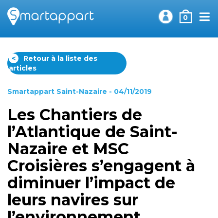
0
<
Retour à la liste des
articles
Smartappart Saint-Nazaire
- 04/11/2019
Les Chantiers de
l’Atlantique de Saint-
Nazaire et MSC
Croisières s’engagent à
diminuer l’impact de
leurs navires sur
l’environnement