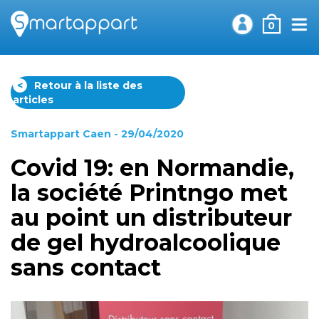
0
<
Retour à la liste des
articles
Smartappart Caen
- 29/04/2020
Covid 19: en Normandie,
la société Printngo met
au point un distributeur
de gel hydroalcoolique
sans contact