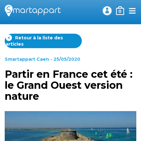
0
<
Retour à la liste des
articles
Smartappart Caen
- 25/05/2020
Partir en France cet été :
le Grand Ouest version
nature