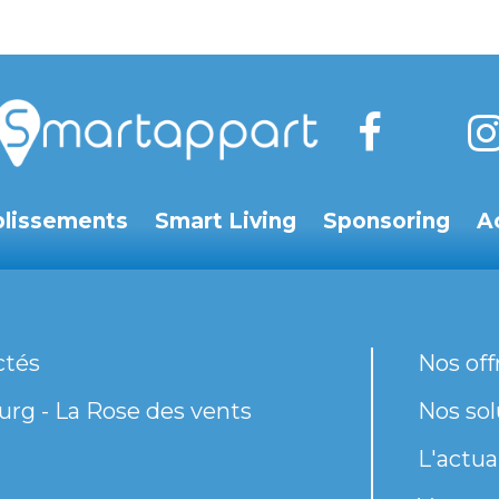
blissements
Smart Living
Sponsoring
A
ctés
Nos off
rg - La Rose des vents
Nos sol
L'actua