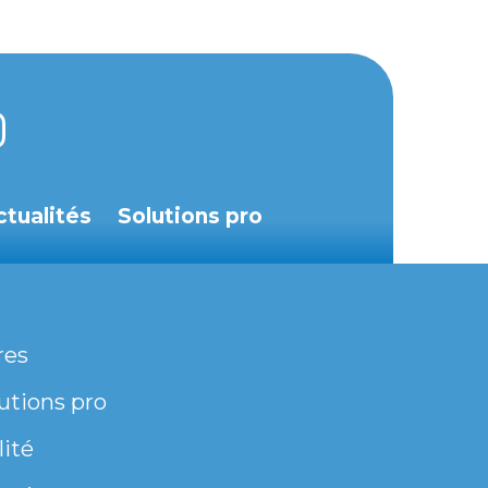
ctualités
Solutions pro
res
utions pro
lité