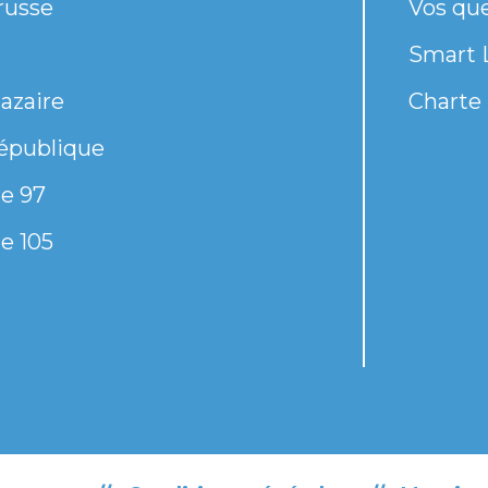
russe
Vos qu
Smart 
azaire
Charte 
épublique
e 97
e 105