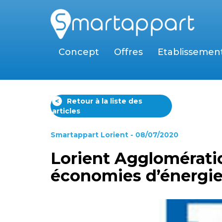
Concept
Offres
Etablissemen
<
Retour à la liste des
articles
Smartappart Lorient
- 08/07/2020
Lorient Agglomérati
économies d’énergie