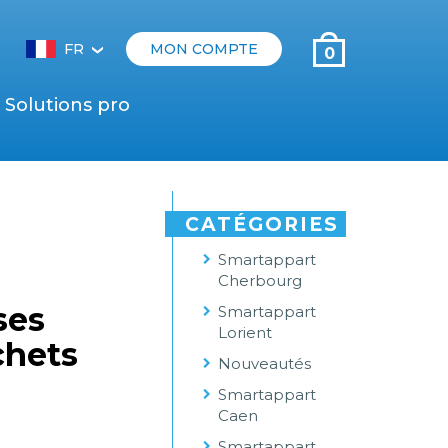
FR
MON COMPTE
0
‹
Solutions pro
CATÉGORIES
Smartappart
Cherbourg
ses
Smartappart
Lorient
chets
Nouveautés
Smartappart
Caen
Smartappart