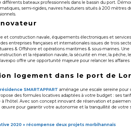
ble différents bateaux professionnels dans le bassin du port. Démo
umatiques, semi-rigides, navires hauturiers situés à 200 mètres d
ionnels.
 novateur
re et construction navale, équipements électroniques et service
es entreprises françaises et internationales issues de trois secte
ortuaires & Offshore et opérations maritimes & sous-marines. Une
truction et la réparation navale, la sécurité en mer, la pêche, le
avexpo offre une opportunité majeure pour relancer les affaires 
ion logement dans le port de Lo
résidence SMARTAPPART
aménage une escale sereine pour ce
ropose des formules locatives adaptées à votre budget : ses tarifs
 à l’hôtel. Avec son concept innovant de réservation et paiement
re pour garantir votre autonomie et la tranquillité de votre s
rative 2020 » récompense deux projets morbihannais