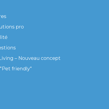
res
utions pro
lité
estions
Living – Nouveau concept
"Pet friendly"