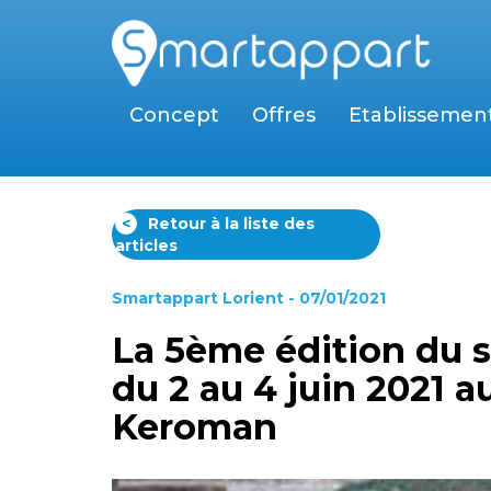
Concept
Offres
Etablissemen
<
Retour à la liste des
articles
Smartappart Lorient
- 07/01/2021
La 5ème édition du 
du 2 au 4 juin 2021 a
Keroman