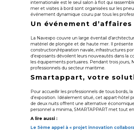
internationale est le seul salon à flot qui rassem
mer et visites à bord sont organisées sur les pne
événement dynamique couru par tous les profess
Un événement d’affaires
La Navexpo couvre un large éventail d’architectu
matériel de plongée et de haute mer. Il présente d
construction/réparation navale, infrastructures p
d’exposants dévoilent leurs nouveautés dans la cons
les équipements portuaires. Pendant trois jours, N
professionnels du secteur maritime.
Smartappart, votre solut
Pour accueillir les professionnels de tous bords, la
d’exposition. Idéalement situé, cet appart-hôtel p
de deux nuits offrent une alternative économique
personnel a minima, SMARTAPPART met tout en œuv
A lire aussi :
Le 5ème appel à « projet innovation collabo