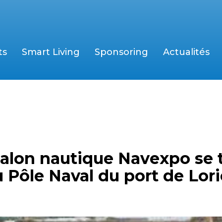
ts
Smart Living
Sponsoring
Actualités
salon nautique Navexpo se 
u Pôle Naval du port de Lor