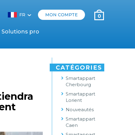
FR
MON COMPTE
0
‹
Solutions pro
CATÉGORIES
Smartappart
Cherbourg
tiendra
Smartappart
Lorient
ient
Nouveautés
Smartappart
Caen
Smartappart