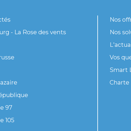
ctés
Nos off
rg - La Rose des vents
Nos sol
L'actua
russe
Vos qu
Smart 
azaire
Charte 
épublique
e 97
e 105