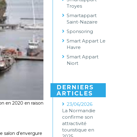
Troyes
Smartappart
Saint-Nazaire
Sponsoring
Smart Appart Le
Havre
Smart Appart
Niort
DERNIERS
ARTICLES
ion en 2020 en raison
23/06/2026
La Normandie
confirme son
attractivité
touristique en
ce salon d’envergure
2025