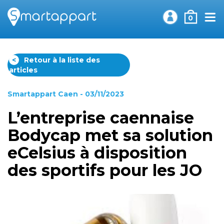
0
<
Retour à la liste des
articles
Smartappart Caen
- 03/11/2023
L’entreprise caennaise
Bodycap met sa solution
eCelsius à disposition
des sportifs pour les JO