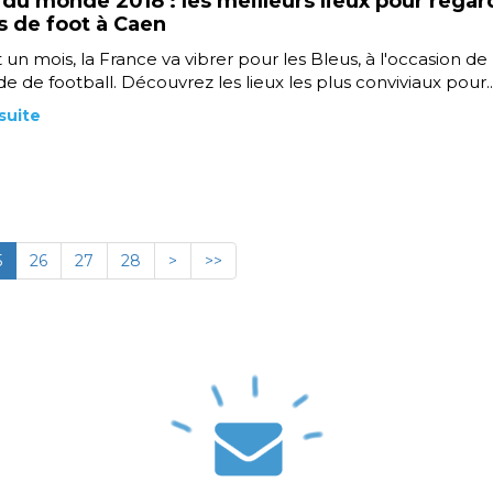
du monde 2018 : les meilleurs lieux pour regar
 de foot à Caen
un mois, la France va vibrer pour les Bleus, à l'occasion d
 de football. Découvrez les lieux les plus conviviaux pour..
 suite
5
26
27
28
>
>>