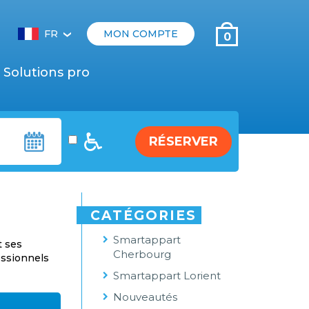
FR
MON COMPTE
0
‹
Solutions pro
RÉSERVER
CATÉGORIES
Smartappart
t ses
Cherbourg
essionnels
Smartappart Lorient
Nouveautés