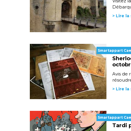
Visitez 
Débarque
> Lire la
Smartappart Ca
Sherlo
octobr
Avis de 
résoudre
> Lire la
Smartappart Ca
Tardi 