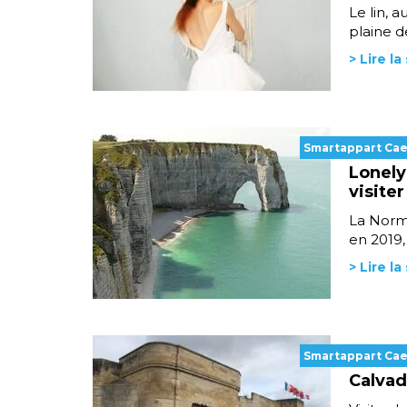
Le lin, a
plaine de
> Lire la
Smartappart Ca
Lonely
visiter
La Norma
en 2019,
> Lire la
Smartappart Ca
Calvad