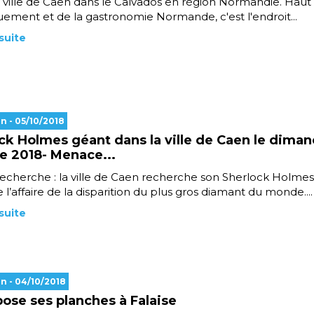
la ville de Caen dans le Calvados en région Normandie. Haut 
ment et de la gastronomie Normande, c'est l'endroit...
 suite
en
- 05/10/2018
ck Holmes géant dans la ville de Caen le diman
e 2018- Menace...
recherche : la ville de Caen recherche son Sherlock Holme
 l’affaire de la disparition du plus gros diamant du monde....
 suite
en
- 04/10/2018
pose ses planches à Falaise