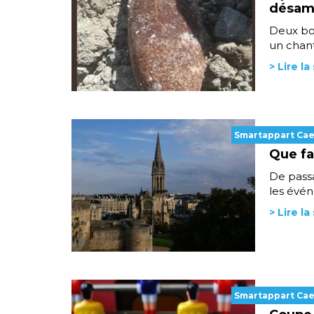
désam
Deux bo
un chanti
> Lire la
Smartappart Ca
Que fai
De passa
les évén
> Lire la
Smartappart Ca