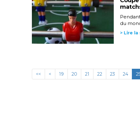
Coupe 
matchs
Pendant 
du monde
> Lire la
<<
<
19
20
21
22
23
24
2