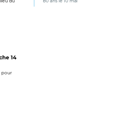
lieu du
80 ans le 10 mai
che 14
s pour