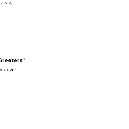
er ? A
"Greeters"
écouvrir