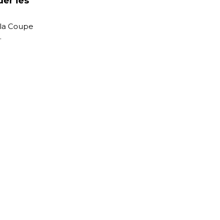
der les
e la Coupe
.