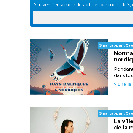
A travers l'ensemble des articles par mots clefs, d
Smartappart Ca
Norman
nordiq
Pendant 
dans tou
> Lire la
Smartappart Ca
La vill
de la 