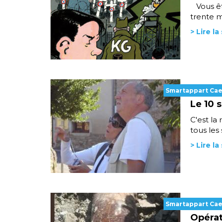
Vous ête
trente m
> Lire la
Smartappart Ca
Le 10 
C'est la
tous les 
> Lire la
Smartappart Ca
Opérat