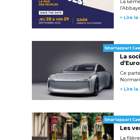
La 6ème 
l’Abbaye
> Lire la
Smartappart Ca
La soc
d’Euro
Ce parte
Normandi
> Lire la
Smartappart Ca
Les ve
La filiè