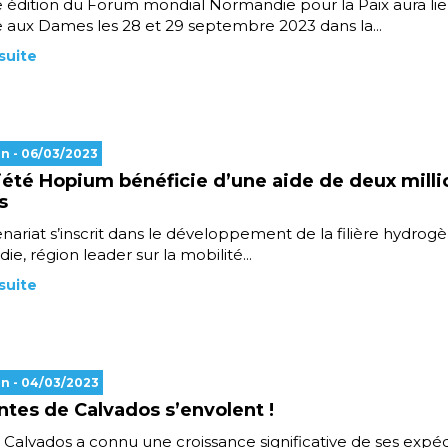
édition du Forum mondial Normandie pour la Paix aura lie
 aux Dames les 28 et 29 septembre 2023 dans la...
 suite
en
- 06/03/2023
iété Hopium bénéficie d’une aide de deux milli
s
nariat s’inscrit dans le développement de la filière hydrog
e, région leader sur la mobilité...
 suite
en
- 04/03/2023
ntes de Calvados s’envolent !
re Calvados a connu une croissance significative de ses expéd