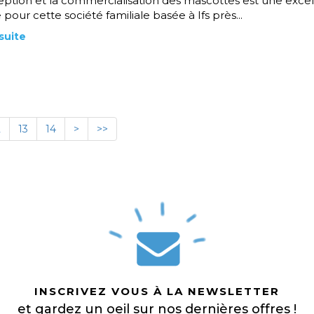
ption et la commercialisation des mascottes est une exce
 pour cette société familiale basée à Ifs près...
 suite
2
13
14
>
>>
INSCRIVEZ VOUS À LA NEWSLETTER
et gardez un oeil sur nos dernières offres !