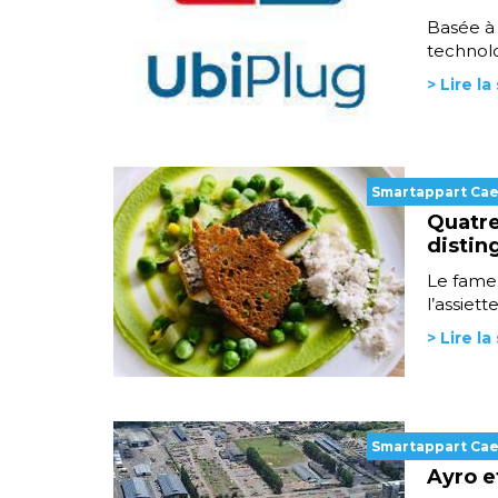
Basée à 
technolo
> Lire la
Smartappart Ca
Quatre
distin
Le fameu
l’assiett
> Lire la
Smartappart Ca
Ayro e