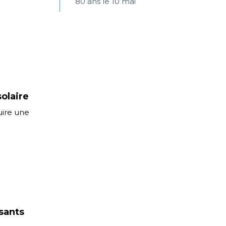
80 ans le 10 mai
solaire
uire une
isants