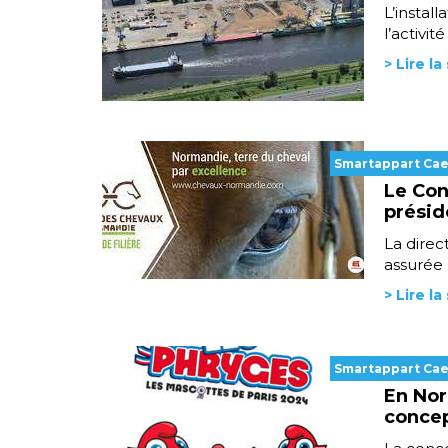
L’instal
l’activi
> Lire la
Smartappart Ca
Le Con
présid
La dire
assurée 
> Lire la
Smartappart Ca
En Nor
concep