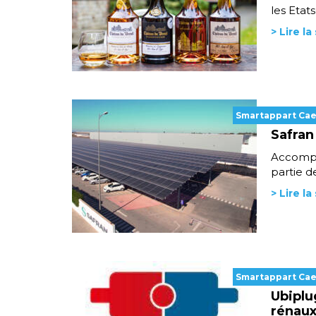
les Etats
> Lire la
Smartappart Ca
Safran
Accompag
partie d
> Lire la
Smartappart Ca
Ubiplu
rénau