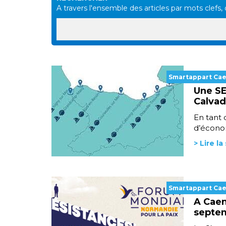
A travers l'ensemble des articles par mots clefs, d
Smartappart Ca
Une SE
Calva
En tant 
d’économ
> Lire la
Smartappart Ca
A Caen
septe