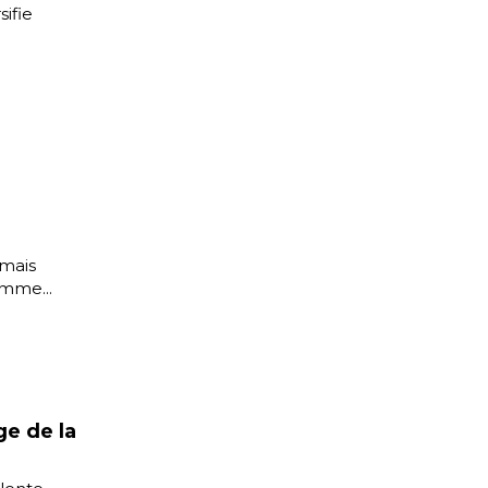
sifie
rmais
omme...
ge de la