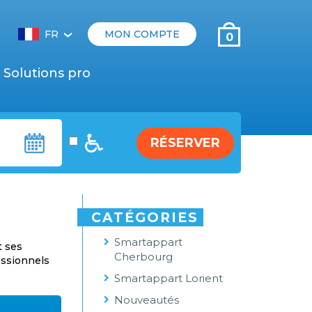
FR
MON COMPTE
0
‹
Solutions pro
RÉSERVER
CATÉGORIES
Smartappart
t ses
Cherbourg
essionnels
Smartappart Lorient
Nouveautés