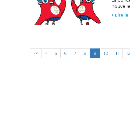
La conce
nouvelle
> Lire la
<<
<
5
6
7
8
9
10
11
1