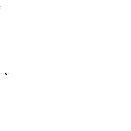
s
é de