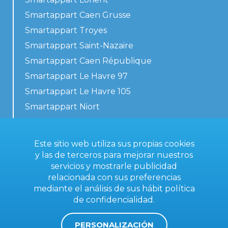
Smartappart Caen Grusse
Smartappart Troyes
Smartappart Saint-Nazaire
Smartappart Caen République
Smartappart Le Havre 97
Smartappart Le Havre 105
Smartappart Niort
Nuestros alojamientos
Este sitio web utiliza sus propias cookies
y las de terceros para mejorar nuestros
servicios y mostrarle publicidad
Contacta con nosotros
relacionada con sus preferencias
Condiciones generales
mediante el análisis de sus hábit
política
de confidencialidad
.
Aviso legal
PERSONALIZACIÓN